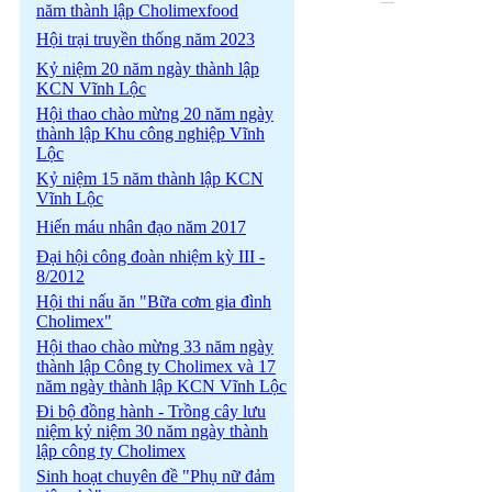
năm thành lập Cholimexfood
Hội trại truyền thống năm 2023
Kỷ niệm 20 năm ngày thành lập
KCN Vĩnh Lộc
Hội thao chào mừng 20 năm ngày
thành lập Khu công nghiệp Vĩnh
Lộc
Kỷ niệm 15 năm thành lập KCN
Vĩnh Lộc
Hiến máu nhân đạo năm 2017
Đại hội công đoàn nhiệm kỳ III -
8/2012
Hội thi nấu ăn "Bữa cơm gia đình
Cholimex"
Hội thao chào mừng 33 năm ngày
thành lập Công ty Cholimex và 17
năm ngày thành lập KCN Vĩnh Lộc
Đi bộ đồng hành - Trồng cây lưu
niệm kỷ niệm 30 năm ngày thành
lập công ty Cholimex
Sinh hoạt chuyên đề "Phụ nữ đảm