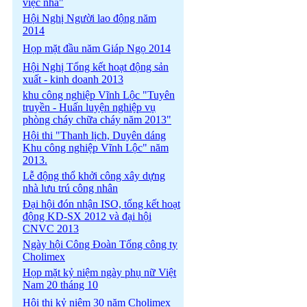
việc nhà"
Hội Nghị Người lao động năm
2014
Họp mặt đầu năm Giáp Ngọ 2014
Hội Nghị Tổng kết hoạt động sản
xuất - kinh doanh 2013
khu công nghiệp Vĩnh Lộc "Tuyên
truyền - Huấn luyện nghiệp vụ
phòng cháy chữa cháy năm 2013"
Hội thi "Thanh lịch, Duyên dáng
Khu công nghiệp Vĩnh Lộc" năm
2013.
Lễ động thổ khởi công xây dựng
nhà lưu trú công nhân
Đại hội đón nhận ISO, tổng kết hoạt
động KD-SX 2012 và đại hội
CNVC 2013
Ngày hội Công Đoàn Tổng công ty
Cholimex
Họp mặt kỷ niệm ngày phụ nữ Việt
Nam 20 tháng 10
Hội thi kỷ niệm 30 năm Cholimex