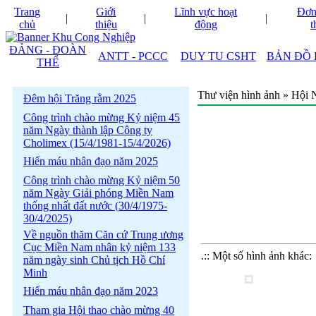
Trang
Giới
Lĩnh vực hoạt
Đơn 
|
|
|
chủ
thiệu
động
t
ĐẢNG - ĐOÀN
ANTT - PCCC
DUY TU CSHT
BẢN ĐỒ
THỂ
Thư viện hình ảnh » Hội 
Đêm hội Trăng rằm 2025
Công trình chào mừng Kỷ niệm 45
năm Ngày thành lập Công ty
Cholimex (15/4/1981-15/4/2026)
Hiến máu nhân đạo năm 2025
Công trình chào mừng Kỷ niệm 50
năm Ngày Giải phóng Miền Nam
thống nhất đất nước (30/4/1975-
30/4/2025)
Về nguồn thăm Căn cứ Trung ương
Cục Miền Nam nhân kỷ niệm 133
.:: Một số hình ảnh khác:
năm ngày sinh Chủ tịch Hồ Chí
Minh
Hiến máu nhân đạo năm 2023
Tham gia Hội thao chào mừng 40