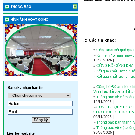
THÔNG BÁO
HÌNH ẢNH HOẠT ĐỘNG
.:: Các tin khác:
»
Công khai kết quả quan
»
Kỷ niệm 45 năm ngày th
18/03/2026 |
»
CÔNG BỐ CÔNG KHAI 
»
Kết quả chất lượng nướ
»
Kết quả chất lượng nư
|
»
Công bố Đồ án điều chỉ
Đăng ký nhận bản tin
Vĩnh Lộc đối với lô đất có
»
Thông báo về việc công 
18/11/2025 |
»
CÔNG BỐ QUY HOẠCH
CHO THUÊ LÔ L10 CỦA
03/11/2025 |
»
Thông báo bán thanh lý
»
Thông báo về việc công 
30/05/2025 |
Liên kết website