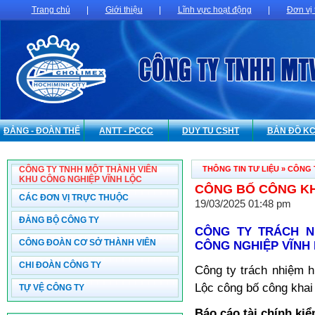
Trang chủ
|
Giới thiệu
|
Lĩnh vực hoạt động
|
Đơn vị 
ĐẢNG - ĐOÀN THỂ
ANTT - PCCC
DUY TU CSHT
BẢN ĐỒ K
CÔNG TY TNHH MỘT THÀNH VIÊN
THÔNG TIN TƯ LIỆU
»
CÔNG 
KHU CÔNG NGHIỆP VĨNH LỘC
CÔNG BỐ CÔNG KHA
CÁC ĐƠN VỊ TRỰC THUỘC
19/03/2025 01:48 pm
ĐẢNG BỘ CÔNG TY
CÔNG TY TRÁCH N
CÔNG ĐOÀN CƠ SỞ THÀNH VIÊN
CÔNG NGHIỆP VĨNH
CHI ĐOÀN CÔNG TY
Công ty trách nhiệm 
Lộc công bố công khai
TỰ VỆ CÔNG TY
Báo cáo tài chính ki