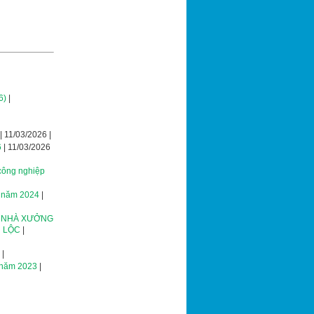
6)
|
| 11/03/2026 |
6
| 11/03/2026
 công nghiệp
ng năm 2024
|
G NHÀ XƯỞNG
H LỘC
|
 |
g năm 2023
|