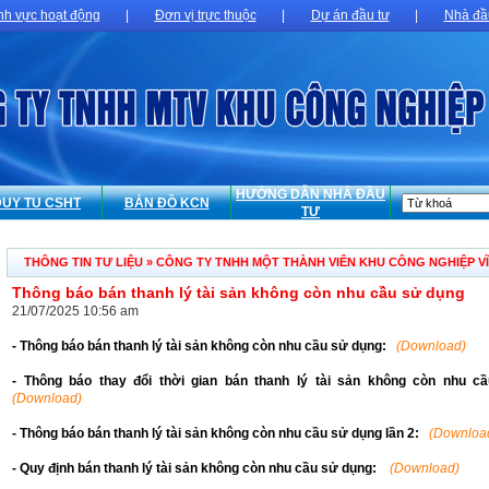
nh vực hoạt động
|
Đơn vị trực thuộc
|
Dự án đầu tư
|
Nhà đầ
HƯỚNG DẪN NHÀ ĐẦU
DUY TU CSHT
BẢN ĐỒ KCN
TƯ
THÔNG TIN TƯ LIỆU
»
CÔNG TY TNHH MỘT THÀNH VIÊN KHU CÔNG NGHIỆP V
Thông báo bán thanh lý tài sản không còn nhu cầu sử dụng
21/07/2025 10:56 am
- Thông báo bán thanh lý tài sản không còn nhu cầu sử dụng:
(Download)
- Thông báo thay đổi thời gian bán thanh lý tài sản không còn nhu 
(Download)
- Thông báo bán thanh lý tài sản không còn nhu cầu sử dụng lần 2:
(Downloa
- Quy định bán thanh lý tài sản không còn nhu cầu sử dụng:
(Download)