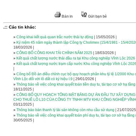
Bản in
Gửi bạn bè
.:: Các tin khác:
»
Công khai kết quả quan trắc nước thải tự động
| 15/05/2026 |
»
Kỷ niệm 45 năm ngày thành lập Công ty Cholimex (15/4/1981 - 15/4/202
18/03/2026 |
»
CÔNG BỐ CÔNG KHAI TÀI CHÍNH NĂM 2025
| 18/03/2026 |
»
Kết quả chất lượng nước thải đầu ra tại Khu công nghiệp Vĩnh Lộc 2026
»
Kết quả chất lượng nước trạm cấp nước Khu công nghiệp Vĩnh Lộc 202
|
»
Công bố Đồ án điều chỉnh cục bộ quy hoạch phân khu tỷ lệ 1/2000 Khu
Vĩnh Lộc đối với lô đất có ký hiệu I.9
| 29/01/2026 |
»
Thông báo về việc công khai quyết toán tiền duy tu, tái tạo cơ sở hạ tầ
18/11/2025 |
»
CÔNG BỐ QUY HOẠCH TỔNG MẶT BẰNG DỰ ÁN ĐẦU TƯ XÂY DỰN
CHO THUÊ LÔ L10 CỦA CÔNG TY TNHH MTV KHU CÔNG NGHIỆP VĨN
03/11/2025 |
»
Thông báo bán thanh lý tài sản không còn nhu cầu sử dụng
| 21/07/2025
»
Thông báo về việc công khai quyết toán phí duy tu, tái tạo cơ sở hạ tần
30/05/2025 |