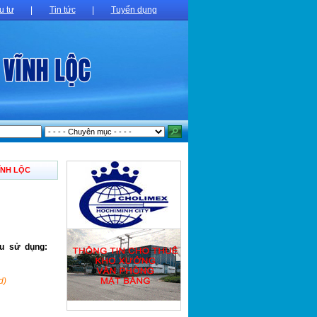
u tư
|
Tin tức
|
Tuyển dụng
ĨNH LỘC
cầu sử dụng:
d)