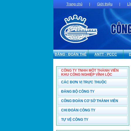
Trang chủ
|
Giới thiệu
|
Lĩ
ĐẢNG - ĐOÀN THỂ
ANTT - PCCC
CÔNG TY TNHH MỘT THÀNH VIÊN
KHU CÔNG NGHIỆP VĨNH LỘC
CÁC ĐƠN VỊ TRỰC THUỘC
ĐẢNG BỘ CÔNG TY
CÔNG ĐOÀN CƠ SỞ THÀNH VIÊN
CHI ĐOÀN CÔNG TY
TỰ VỆ CÔNG TY