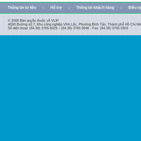
Thông tin tư liệu
Hỗ trợ
Thông tin khách hàng
Điều n
|
|
|
© 2008 Bản quyền thuộc về VLIP
A59/I Đường số 7, Khu công nghiệp Vĩnh Lộc, Phường Bình Tân, Thành phố Hồ Chí Mi
Số điện thoại: (84.38) 3765 6029 – (84.38) 3765 0946 - Fax: (84.38) 3765 0303