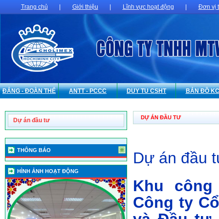
Trang chủ
|
Giới thiệu
|
Lĩnh vực hoạt động
|
Đơn vị 
ĐẢNG - ĐOÀN THỂ
ANTT - PCCC
DUY TU CSHT
BẢN ĐỒ K
DỰ ÁN ĐẦU TƯ
Dự án đầu tư
THÔNG BÁO
Dự án đầu t
HÌNH ẢNH HOẠT ĐỘNG
Khu công 
Công ty Cổ