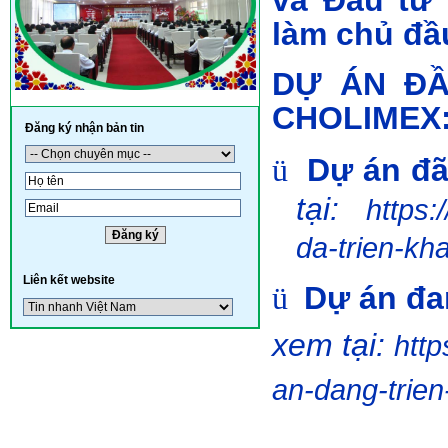
và Đầu tư
làm chủ đầ
DỰ ÁN ĐẦ
CHOLIMEX
Đăng ký nhận bản tin
Dự án đã 
ü
tại:
https:
da-trien-kha
Liên kết website
Dự án đa
ü
xem tại:
http
an-dang-trien