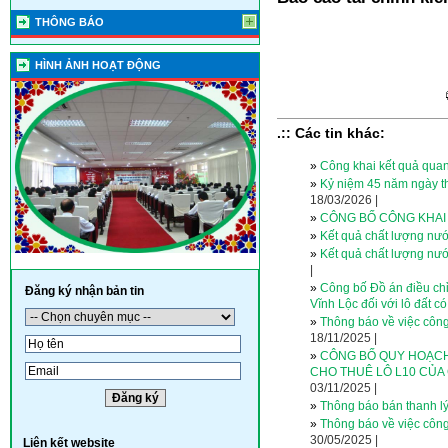
THÔNG BÁO
HÌNH ẢNH HOẠT ĐỘNG
.:: Các tin khác:
»
Công khai kết quả quan
»
Kỷ niệm 45 năm ngày th
18/03/2026 |
»
CÔNG BỐ CÔNG KHAI 
»
Kết quả chất lượng nướ
»
Kết quả chất lượng nư
|
»
Công bố Đồ án điều chỉ
Đăng ký nhận bản tin
Vĩnh Lộc đối với lô đất có
»
Thông báo về việc công 
18/11/2025 |
»
CÔNG BỐ QUY HOẠCH
CHO THUÊ LÔ L10 CỦA
03/11/2025 |
»
Thông báo bán thanh lý
»
Thông báo về việc công 
30/05/2025 |
Liên kết website