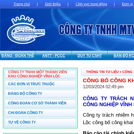
Trang chủ
|
Giới thiệu
|
Lĩnh vực hoạt động
|
Đơn vị 
ĐẢNG - ĐOÀN THỂ
ANTT - PCCC
DUY TU CSHT
BẢN ĐỒ K
CÔNG TY TNHH MỘT THÀNH VIÊN
THÔNG TIN TƯ LIỆU
»
CÔNG 
KHU CÔNG NGHIỆP VĨNH LỘC
CÔNG BỐ CÔNG KHA
CÁC ĐƠN VỊ TRỰC THUỘC
12/03/2024 02:49 pm
ĐẢNG BỘ CÔNG TY
CÔNG TY TRÁCH N
CÔNG ĐOÀN CƠ SỞ THÀNH VIÊN
CÔNG NGHIỆP VĨNH
CHI ĐOÀN CÔNG TY
Công ty trách nhiệm 
Lộc công bố công khai
TỰ VỆ CÔNG TY
Báo cáo tài chính ki