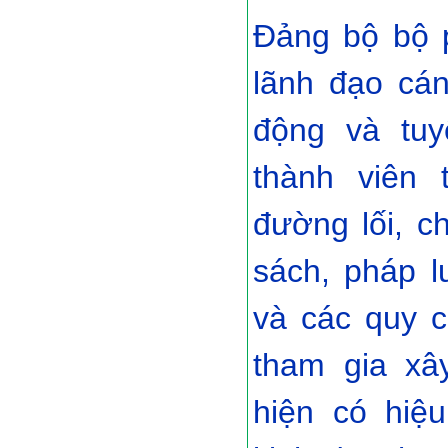
Đảng bộ bộ p
lãnh đạo cán
động và tuy
thành viên 
đường lối, c
sách, pháp l
và các quy c
tham gia xâ
hiện có hiệ