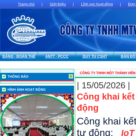
Trang chủ
|
Giới thiệu
|
Lĩnh vực hoạt động
|
Đơn 
ĐẢNG - ĐOÀN THỂ
ANTT - PCCC
DUY TU CSHT
BẢN ĐỒ
CÔNG TY TNHH MỘT THÀNH VIÊN
THÔNG BÁO
| 15/05/2026 |
HÌNH ẢNH HOẠT ĐỘNG
Công khai kết
động
Công khai kết
tự động:
IoT