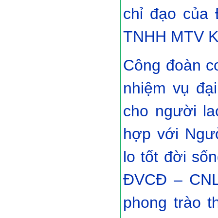
chỉ đạo của
TNHH MTV Kh
Công đoàn cơ
nhiệm vụ đại
cho người la
hợp với Ngư
lo tốt đời số
ĐVCĐ – CNLĐ
phong trào t