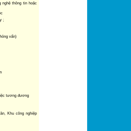
 nghệ thông tin hoặc
ệc
ty
;
…
phỏng vấn)
an
việc tương đương
ân, Khu công nghiệp