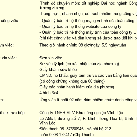
Trình độ chuyên môn: tốt nghiệp Đại học ngành Công
tương đương
Trung thực, nhanh nhẹn, có trách nhiệm trong công vi
 công việc:
-
Quản lý bảo trì hệ thống mạng vi tính của toàn công 
-
Quản lý bảo trì hệ thống website của công ty;
-
Quản lý bảo trì hệ thống máy tính của toàn công ty;
(chi tiết công việc và tiền lương sẽ được trao đổi khi 
àm việc:
Theo giờ hành chính: 08 giờ/ngày, 5,5 ngày/tuần
 xin việc:
Đơn xin việc
Sơ yếu lý lịch (có xác nhận của địa phương)
Giấy khám sức khỏe
CMND, hộ khẩu, giấy tạm trú và các văn bằng liên qu
(có công chứng không quá 06 tháng)
Giấy xác nhận hạnh kiểm của địa phương
4 hình 3x4
ên:
Ứng viên ít nhất 02 năm đảm nhiệm chức danh công 
ồ sơ trực tiếp:
Công ty TNHH MTV Khu công nghiệp Vĩnh Lộc
Lô A59/I, đường số 7, P. Bình Hưng Hòa B, Bình T
Vĩnh Lộc
Điện thoại: 08. 37650946 - số nội bộ 212
hoặc 0908.172417 (Chị Thanh)