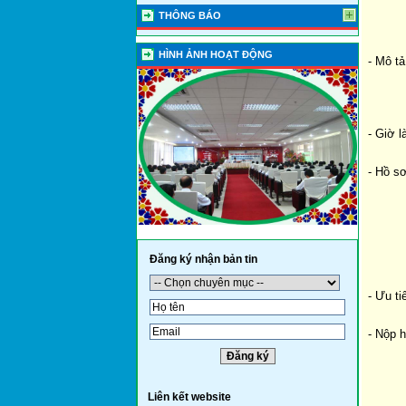
THÔNG BÁO
HÌNH ẢNH HOẠT ĐỘNG
- Mô tả
- Giờ l
- Hồ sơ
Đăng ký nhận bản tin
- Ưu ti
- Nộp h
Liên kết website