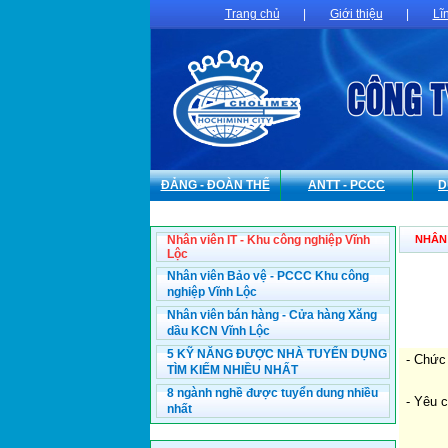
Trang chủ
|
Giới thiệu
|
Lĩ
ĐẢNG - ĐOÀN THỂ
ANTT - PCCC
D
Nhân viên IT - Khu công nghiệp Vĩnh
NHÂN 
Lộc
Nhân viên Bảo vệ - PCCC Khu công
nghiệp Vĩnh Lộc
Nhân viên bán hàng - Cửa hàng Xăng
dầu KCN Vĩnh Lộc
5 KỸ NĂNG ĐƯỢC NHÀ TUYỂN DỤNG
- Chức
TÌM KIẾM NHIỀU NHẤT
8 ngành nghề được tuyển dung nhiều
- Yêu 
nhất