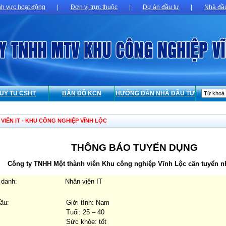
nh vực hoạt động
|
Đơn vị trực thuộc
|
Dự án đầu tư
|
Nhà đầu
UY TU CSHT
BẢN ĐỒ KCN
HƯỚNG DẪN NHÀ ĐẦU TƯ
VIÊN IT - KHU CÔNG NGHIỆP VĨNH LỘC
THÔNG BÁO TUYỂN DỤNG
Công ty TNHH Một thành viên Khu công nghiệp Vĩnh Lộc cần tuyển nh
 danh:
Nhân viên IT
cầu:
Giới tính: Nam
Tuổi: 25 – 40
Sức khỏe: tốt