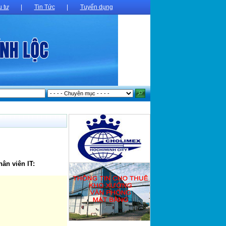
 tư
|
Tin Tức
|
Tuyển dụng
ân viên IT: